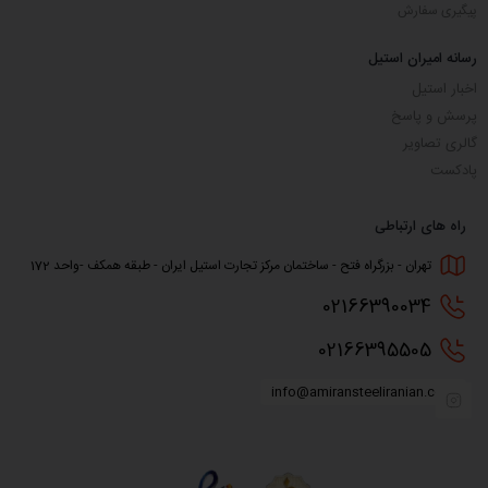
پیگیری سفارش
رسانه امیران استیل
اخبار استیل
پرسش و پاسخ
گالری تصاویر
پادکست
راه های ارتباطی
تهران - بزرگراه فتح - ساختمان مرکز تجارت استیل ایران - طبقه همکف -واحد 172
0216
6390034
0216
6395505
info@amiransteeliranian.com