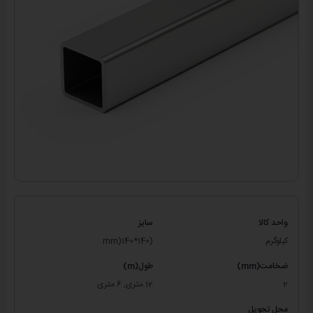
واحد کالا
سایز
کیلوگرم
(mm)140*140
ضخامت(mm)
طول(m)
2
12 متری, 6 متری
محل تحویل