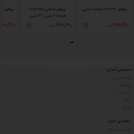
پروفیل ۴۰*۸۰ ۲ کارخانه ۶ متری
پروفیل صنعتی ۱۸۰*۱۸۰ ۶
کارخانه ۶ متری / ۱۲ متری
468,990
468,990
468,990
تومان
تومان
دسترسی آسـان
صفحه اصلی
فروشگاه
تماس با ما
وبلاگ
ابزارها
راهنمـای خرید
روش ها پرداخت