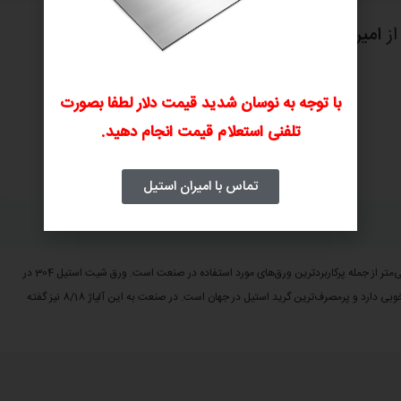
از
امیران استیل
46%
با توجه به نوسان شدید قیمت دلار لطفا بصورت
تلفنی استعلام قیمت انجام دهید.
پرداخت فاکتور
ارسال و تحویل کالا
۴
۳
تماس با امیران استیل
ورق شیت استیل 304 یا 1.4301 با سطح براق BA ، ضخامت 0.4 و ابعاد 1250 در2500 میلی‌متر از جمله پرکاربردترین ورق‌های مورد استفاده در صنعت است. ورق شیت استیل 304 در
بین صنعتگران به ورق استیل نگیر نیز معروف است. استیل 304 در برابر خوردگی مقاومت خوبی دارد و پرمصرف‌ترین گرید استیل در جهان است. در صنعت به این آلیاژ 8/18 نیز گفته
ورق شیت استیل 304L ابعاد 1500*3000
ضخامت 6 مات No.1
530,000
530,000
تومان