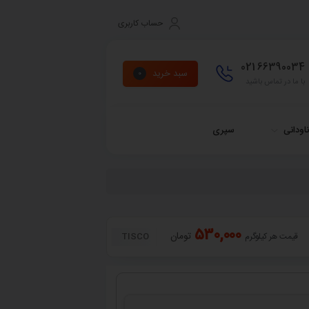
حساب کاربری
021
66390034
سبد خرید
0
با ما در تماس باشید
اودانی
سپری
530,000
تومان
TISCO
قیمت هر کیلوگرم