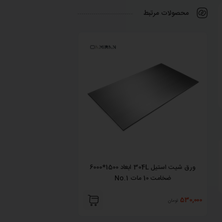
محصولات مرتبط
ورق شیت استیل 304L ابعاد 1500*6000
ضخامت 10 مات No.1
ضخامت 1.1 مات 2B
530,000
530,000
تومان
تومان