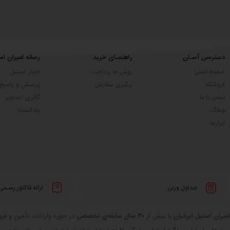
دسترسی آسـان
راهنمـای خرید
رسانه امیران اس
اخبار استیل
صفحه اصلی
روش ها پرداخت
پرسش و پاسخ
فروشگاه
پیگیری سفارش
گالری تصاویر
تماس با ما
پادکست
وبلاگ
ابزارها
جداول وزنی
ارائه فاکتور رسـمی
امیران استیل ایرانیان
با بیش از
۳۰ سال سابقه‌ی تخصصی
در حوزه واردات، تأمین و فروش