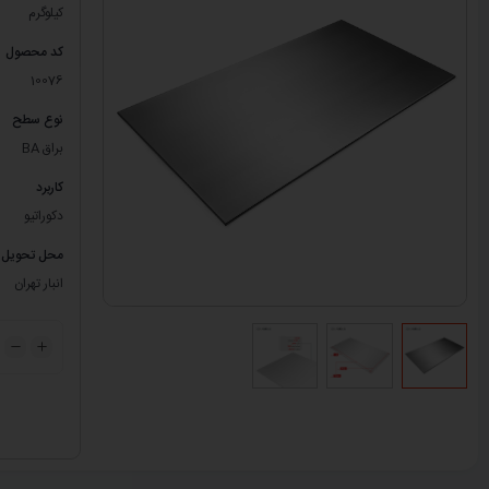
کیلوگرم
کد محصول
10076
نوع سطح
براق BA
کاربرد
دکوراتیو
محل تحویل
انبار تهران