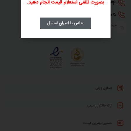
بصورت تلفنی استعلام قیمت انجام دهید.
0216
6390034
0216
6395505
تماس با امیران استیل
info@amiransteeliranian.com
جداول وزنی
ارائه فاکتور رسـمی
تضمین بهترین قیمت