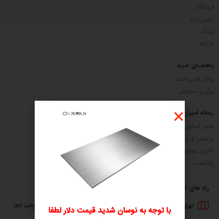
فروشگاه
تماس با ما
وبلاگ
ابزارها
راهنمـای خرید
روش ها پرداخت
پیگیری سفارش
رسانه امیران استیل
اخبار استیل
پرسش و پاسخ
گالری تصاویر
پادکست
راه های ارتباطی
تهران - بزرگراه فتح - ساختمان مرکز تجارت استیل ایران - طبقه همکف -واحد 172
با توجه به نوسان شدید قیمت دلار لطفا