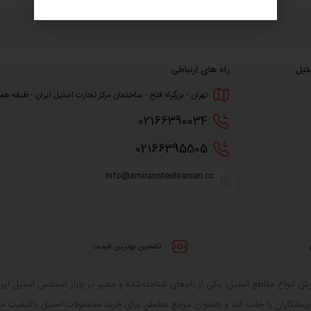
تیل
راه های ارتباطی
تهران - بزرگراه فتح - ساختمان مرکز تجارت استیل ایران - طبقه همکف
0216
6390034
0216
6395505
info@amiransteeliranian.com
تضمین بهترین قیمت
 انواع مقاطع استیل، یکی از نام‌های شناخته‌شده و معتبر در بازار استنلس استیل ایران
 پیمانکاران را جلب کند و به‌عنوان مرجع مطمئن برای خرید محصولات استیل باکیفیت 