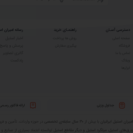
دسترسی آسـان
راهنمـای خرید
رسانه امیران اس
اخبار استیل
صفحه اصلی
روش ها پرداخت
پرسش و پاسخ
فروشگاه
پیگیری سفارش
گالری تصاویر
تماس با ما
پادکست
وبلاگ
ابزارها
جداول وزنی
ارائه فاکتور رسـمی
امیران استیل ایرانیان
با بیش از
۳۰ سال سابقه‌ی تخصصی
در حوزه واردات، تأمین و فروش
ورق‌های استیل، میلگرد استیل و دیگر مقاطع استیل
توانسته اعتماد بسیاری از صنایع و