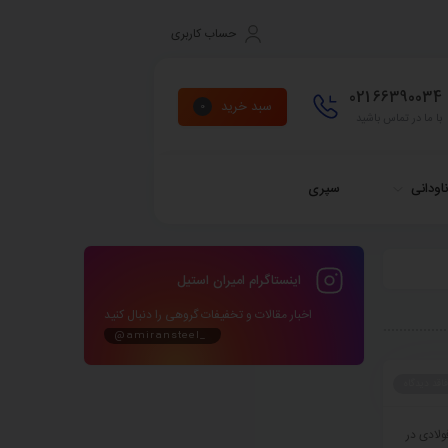
حساب کاربری
021
66390034
سبد خرید
0
با ما در تماس باشید
اودانی
سپری
اینستاگرام امیران استیل
اخبار مقالات و تخفیفات گروهی را دنبال کنید
@amiransteel_
فاقد دیدگاه
ولادی در