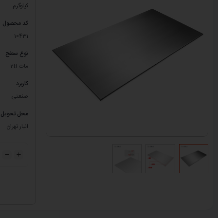
کیلوگرم
کد محصول
10431
نوع سطح
مات 2B
کاربرد
صنعتی
محل تحویل
انبار تهران