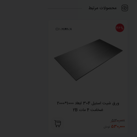
محصولات مرتبط
46%
46%
ورق شیت استیل 304 ابعاد 1000*2000
ضخامت 4 مات 2B
ضخامت 6 مات No.1
530,000
530,000
530,000
530,000
تومان
تومان