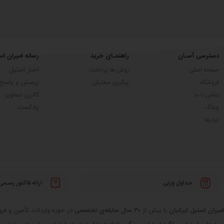
دسترسی آسـان
راهنمـای خرید
رسانه امیران اس
اخبار استیل
صفحه اصلی
روش ها پرداخت
پرسش و پاسخ
فروشگاه
پیگیری سفارش
گالری تصاویر
تماس با ما
پادکست
وبلاگ
ابزارها
جداول وزنی
ارائه فاکتور رسـمی
امیران استیل ایرانیان
با بیش از
۳۰ سال سابقه‌ی تخصصی
در حوزه واردات، تأمین و فروش