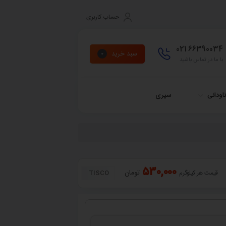
حساب کاربری
021
66390034
سبد خرید
0
با ما در تماس باشید
اودانی
سپری
530,000
تومان
TISCO
قیمت هر کیلوگرم