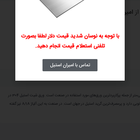
از
امیران استیل
46%
با توجه به نوسان شدید قیمت دلار لطفا بصورت
تلفنی استعلام قیمت انجام دهید.
پرداخت فاکتور
ارسال و تحویل کالا
۴
۳
تماس با امیران استیل
ورق شیت استیل 304 یا 1.4301 با سطح مات 2B ، ضخامت 0.8 و ابعاد 1250 در2500 میلی‌متر از جمله پرکاربردترین ورق‌های مورد استفاده در صنعت است. ورق شیت استیل 304 در
بین صنعتگران به ورق استیل نگیر نیز معروف است. استیل 304 در برابر خوردگی مقاومت خوبی دارد و پرمصرف‌ترین گرید استیل در جهان است. در صنعت به این آلیاژ 8/18 نیز گفته
ورق شیت استیل 304 ابعاد 1250*2500
ضخامت 4 مات No.1
530,000
530,000
تومان