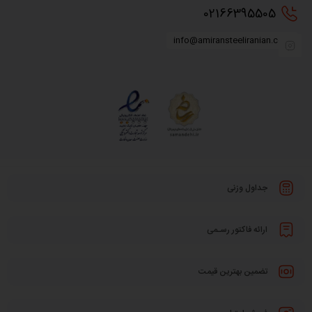
0216
6395505
info@amiransteeliranian.com
جداول وزنی
ارائه فاکتور رسـمی
تضمین بهترین قیمت