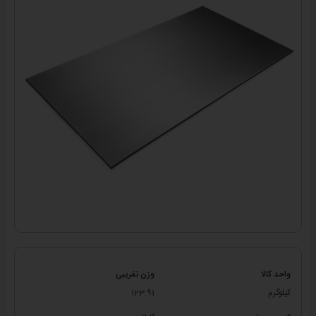
واحد کالا
وزن تقریبی
کیلوگرم
123.91