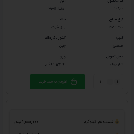
کد محصول
آلیاژ
10800
استیل 310S
نوع سطح
حالت
مات No.1
ورق شیت
کاربرد
کشور / کارخانه
صنعتی
چین
محل تحویل
وزن
انبار تهران
123.91 کیلوگرم
افزودن به سبد خرید
قیمت هر کیلوگرم:
1,000,000
تومان