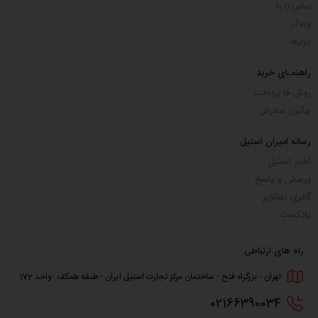
تماس با ما
وبلاگ
ابزارها
راهنمـای خرید
روش ها پرداخت
پیگیری سفارش
رسانه امیران استیل
اخبار استیل
پرسش و پاسخ
گالری تصاویر
پادکست
راه های ارتباطی
تهران - بزرگراه فتح - ساختمان مرکز تجارت استیل ایران - طبقه همکف -واحد 172
0216
6390034