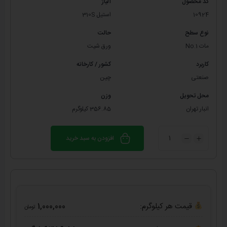
کد محصول
آلیاژ
10924
استیل 310S
نوع سطح
حالت
مات No.1
ورق شیت
کاربرد
کشور / کارخانه
صنعتی
چین
محل تحویل
وزن
انبار تهران
356.85 کیلوگرم
افزودن به سبد خرید
قیمت هر کیلوگرم:
1,000,000
تومان