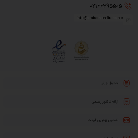
0216
6395505
info@amiransteeliranian.com
جداول وزنی
ارائه فاکتور رسـمی
تضمین بهترین قیمت