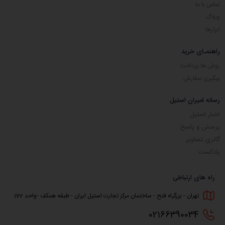
تماس با ما
وبلاگ
ابزارها
راهنمـای خرید
روش ها پرداخت
پیگیری سفارش
رسانه امیران استیل
اخبار استیل
پرسش و پاسخ
گالری تصاویر
پادکست
راه های ارتباطی
تهران - بزرگراه فتح - ساختمان مرکز تجارت استیل ایران - طبقه همکف -واحد 172
0216
6390034