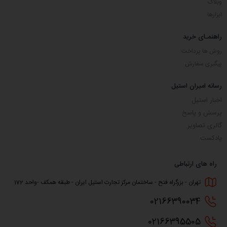
وبلاگ
ابزارها
راهنمـای خرید
روش ها پرداخت
پیگیری سفارش
رسانه امیران استیل
اخبار استیل
پرسش و پاسخ
گالری تصاویر
پادکست
راه های ارتباطی
تهران - بزرگراه فتح - ساختمان مرکز تجارت استیل ایران - طبقه همکف -واحد 172
0216
6390034
0216
6395505