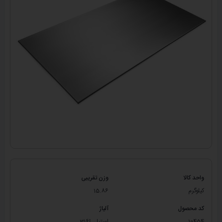
واحد کالا
وزن تقریبی
کیلوگرم
15.86
کد محصول
آلیاژ
10454
استیل 316L