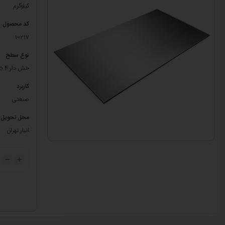
کیلوگرم
کد محصول
10217
نوع سطح
خش دار No.4
کاربرد
صنعتی
محل تحویل
انبار تهران