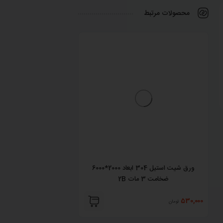
محصولات مرتبط
ورق شیت استیل 304 ابعاد 2000*6000
ضخامت 3 مات 2B
ضخامت 1 خش دار طلایی
530,000
530,000
تومان
تومان