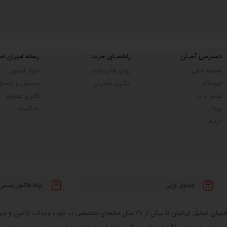
دسترسی آسـان
راهنمـای خرید
رسانه امیران اس
اخبار استیل
صفحه اصلی
روش ها پرداخت
پرسش و پاسخ
فروشگاه
پیگیری سفارش
گالری تصاویر
تماس با ما
پادکست
وبلاگ
ابزارها
جداول وزنی
ارائه فاکتور رسـمی
امیران استیل ایرانیان
با بیش از
۳۰ سال سابقه‌ی تخصصی
در حوزه واردات، تأمین و فروش