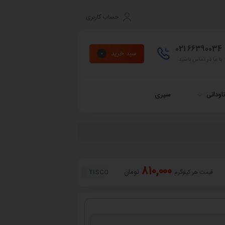
حساب کاربری
021
66390034
سبد خرید
0
با ما در تماس باشید
اودانی
سپری
810,000
تومان
TISCO
قیمت هر کیلوگرم