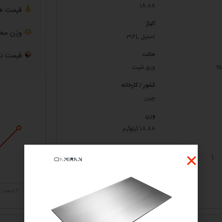
18.88
قیمت هر 
آلیاژ
وزن مح
استیل 316L
حالت
قیمت نه
ورق شیت
کشور / کارخانه
چین
وزن
18.88 کیلوگرم
افزودن به سبد خرید
۲ اسفند ۰۴