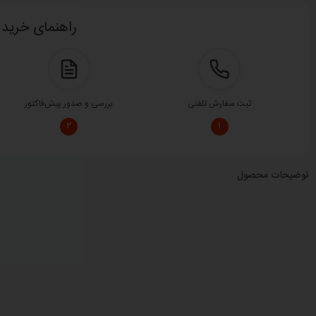
راهنمای خرید 
46%
ثبت سفارش تلفنی
بررسی و صدور پیش‌فاکتور
۲
۱
توضیحات محصول
530,000
530,000
توما