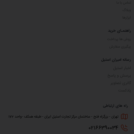
تماس با ما
وبلاگ
ابزارها
راهنمـای خرید
روش ها پرداخت
پیگیری سفارش
رسانه امیران استیل
اخبار استیل
پرسش و پاسخ
گالری تصاویر
پادکست
راه های ارتباطی
تهران - بزرگراه فتح - ساختمان مرکز تجارت استیل ایران - طبقه همکف -واحد 172
0216
6390034