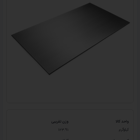
واحد کالا
وزن تقریبی
کیلوگرم
123.91