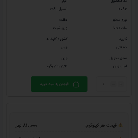
کد محصول
آلیاژ
10792
استیل 316L
نوع سطح
حالت
مات No.1
ورق شیت
کاربرد
کشور / کارخانه
صنعتی
چین
محل تحویل
وزن
انبار تهران
123.91 کیلوگرم
افزودن به سبد خرید
قیمت هر کیلوگرم:
810,000
تومان