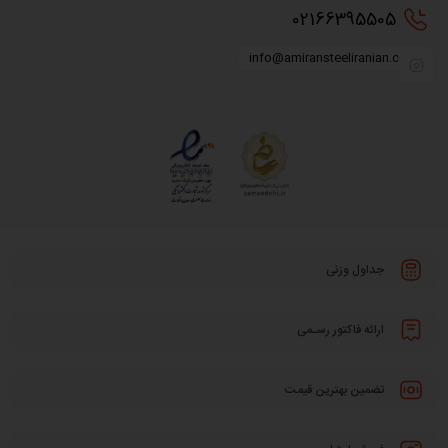
0216
6395505
info@amiransteeliranian.com
جداول وزنی
ارائه فاکتور رسـمی
تضمین بهترین قیمت