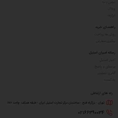
تماس با ما
وبلاگ
ابزارها
راهنمـای خرید
روش ها پرداخت
پیگیری سفارش
رسانه امیران استیل
اخبار استیل
پرسش و پاسخ
گالری تصاویر
پادکست
راه های ارتباطی
تهران - بزرگراه فتح - ساختمان مرکز تجارت استیل ایران - طبقه همکف -واحد 172
0216
6390034