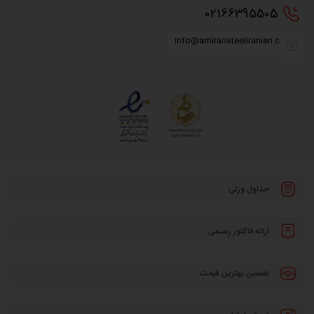
0216
6395505
info@amiransteeliranian.com
جداول وزنی
ارائه فاکتور رسـمی
تضمین بهترین قیمت