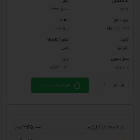
کد محصول
آلیاژ
10147
استیل 430
نوع سطح
حالت
خش دار No.4
ورق شیت
کاربرد
کشور / کارخانه
دکوراتیو
چین
محل تحویل
وزن
انبار تهران
9.52 کیلوگرم
افزودن به سبد خرید
قیمت هر کیلوگرم:
335,000
تومان