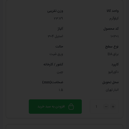
واحد کالا
وزن تقریبی
کیلوگرم
23.79
کد محصول
آلیاژ
10301
استیل 304
نوع سطح
حالت
براق BA
ورق شیت
کاربرد
کشور / کارخانه
دکوراتیو
چین
محل تحویل
ضخامت(mm)
انبار تهران
1.5
افزودن به سبد خرید