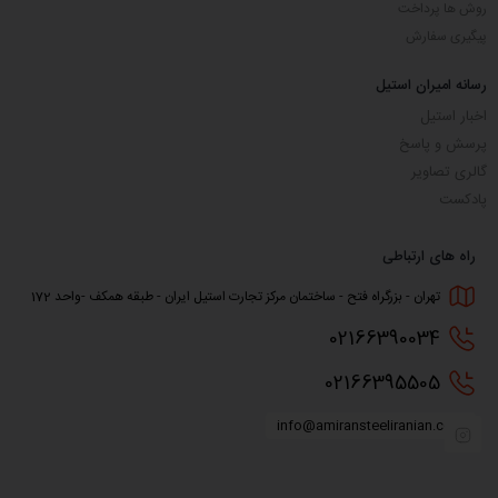
روش ها پرداخت
پیگیری سفارش
رسانه امیران استیل
اخبار استیل
پرسش و پاسخ
گالری تصاویر
پادکست
راه های ارتباطی
تهران - بزرگراه فتح - ساختمان مرکز تجارت استیل ایران - طبقه همکف -واحد 172
0216
6390034
0216
6395505
info@amiransteeliranian.com