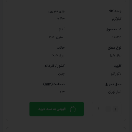
واحد کالا
وزن تقریبی
کیلوگرم
7.43
کد محصول
آلیاژ
10036
استیل 304
نوع سطح
حالت
براق BA
ورق شیت
کاربرد
کشور / کارخانه
دکوراتیو
چین
محل تحویل
ضخامت(mm)
انبار تهران
0.3
افزودن به سبد خرید