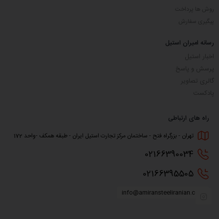
روش ها پرداخت
پیگیری سفارش
رسانه امیران استیل
اخبار استیل
پرسش و پاسخ
گالری تصاویر
پادکست
راه های ارتباطی
تهران - بزرگراه فتح - ساختمان مرکز تجارت استیل ایران - طبقه همکف -واحد 172
0216
6390034
0216
6395505
info@amiransteeliranian.com