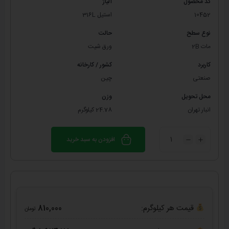
کد محصول
آلیاژ
10452
استیل 316L
نوع سطح
حالت
مات 2B
ورق شیت
کاربرد
کشور / کارخانه
صنعتی
چین
محل تحویل
وزن
انبار تهران
24.78 کیلوگرم
افزودن به سبد خرید
قیمت هر کیلوگرم:
810,000
تومان