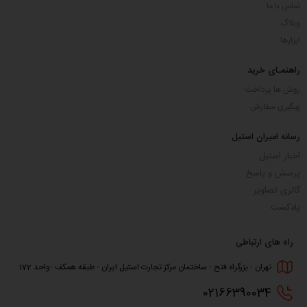
تماس با ما
وبلاگ
ابزارها
راهنمـای خرید
روش ها پرداخت
پیگیری سفارش
رسانه امیران استیل
اخبار استیل
پرسش و پاسخ
گالری تصاویر
پادکست
راه های ارتباطی
تهران - بزرگراه فتح - ساختمان مرکز تجارت استیل ایران - طبقه همکف -واحد 172
0216
6390034