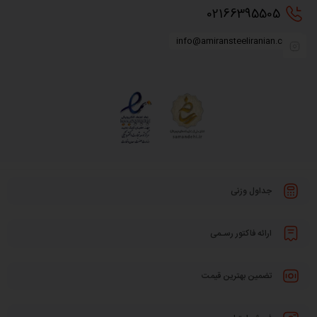
0216
6395505
info@amiransteeliranian.com
جداول وزنی
ارائه فاکتور رسـمی
تضمین بهترین قیمت