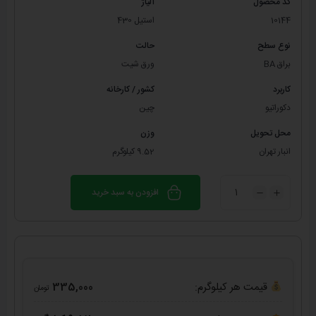
کد محصول
آلیاژ
10144
استیل 430
نوع سطح
حالت
براق BA
ورق شیت
کاربرد
کشور / کارخانه
دکوراتیو
چین
محل تحویل
وزن
انبار تهران
9.52 کیلوگرم
افزودن به سبد خرید
قیمت هر کیلوگرم:
335,000
تومان