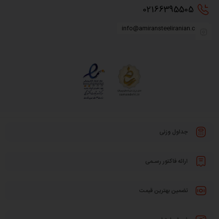
0216
6395505
info@amiransteeliranian.com
جداول وزنی
ارائه فاکتور رسـمی
تضمین بهترین قیمت