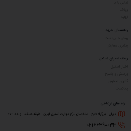
تماس با ما
وبلاگ
ابزارها
راهنمـای خرید
روش ها پرداخت
پیگیری سفارش
رسانه امیران استیل
اخبار استیل
پرسش و پاسخ
گالری تصاویر
پادکست
راه های ارتباطی
تهران - بزرگراه فتح - ساختمان مرکز تجارت استیل ایران - طبقه همکف -واحد 172
0216
6390034