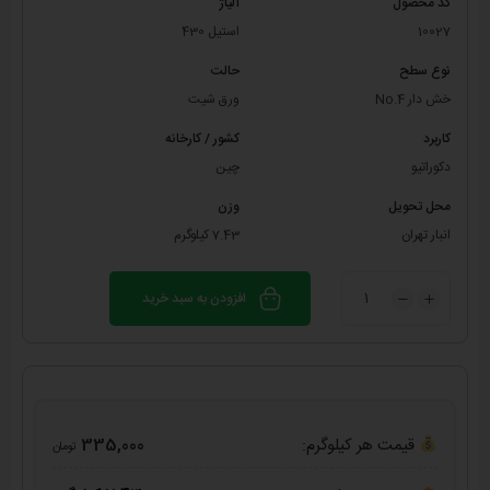
کد محصول
آلیاژ
10027
استیل 430
نوع سطح
حالت
خش دار No.4
ورق شیت
کاربرد
کشور / کارخانه
دکوراتیو
چین
محل تحویل
وزن
انبار تهران
7.43 کیلوگرم
افزودن به سبد خرید
قیمت هر کیلوگرم:
335,000
تومان