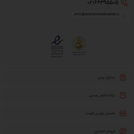
0216
6395505
info@amiransteeliranian.com
جداول وزنی
ارائه فاکتور رسـمی
تضمین بهترین قیمت
فروش اعتباری