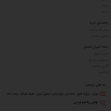
وبلاگ
ابزارها
راهنمـای خرید
روش ها پرداخت
پیگیری سفارش
رسانه امیران استیل
اخبار استیل
پرسش و پاسخ
گالری تصاویر
پادکست
راه های ارتباطی
تهران - بزرگراه فتح - ساختمان مرکز تجارت استیل ایران - طبقه همکف -واحد 172
0216
6390034